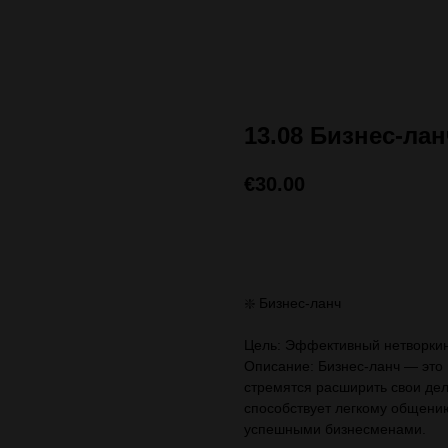
13.08 Бизнес-ла
€
30.00
ЗАПИСАТЬСЯ (стоимос
❇️ Бизнес-ланч
Цель: Эффективный нетворкинг
Описание: Бизнес-ланч — это
стремятся расширить свои де
способствует легкому общению
успешными бизнесменами.