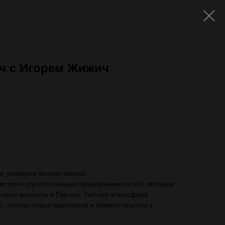
нч с Игорем Жижич
ть с VAT)
, развитие бизнес-связей.
 встреча русскоязычных предпринимателей, которые
ловые контакты в Европе. Уютная атмосфера
, поиску новых партнеров и обмену опытом с