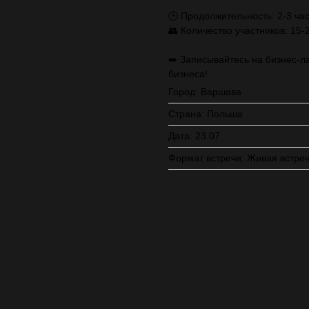
🕒 Продолжительность: 2-3 ча
👥 Количество участников: 15-
➡️ Записывайтесь на бизнес-л
бизнеса!
Город: Варшава
Страна: Польша
Дата: 23.07
Формат встречи: Живая встре