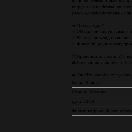
общения с экспертом индустр
погрузиться в обсуждение тре
реальных кейсов успешных п
🎯 Что вас ждет?
✅ Обсуждение актуальных воп
✅ Возможность задать вопрос
✅ Живое общение в кругу пр
🕒 Продолжительность: 2-3 ча
👥 Количество участников: 15-
➡️ Узнайте инсайты от лучших 
Город: Варна
Страна: Болгария
Дата: 20.08
Формат встречи: Живая встре