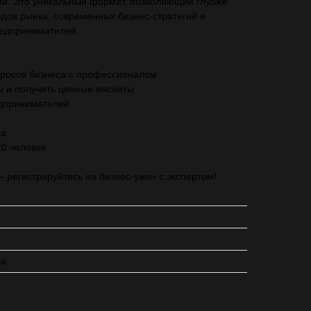
ии. Это уникальный формат, позволяющий глубже
ндов рынка, современных бизнес-стратегий и
редпринимателей.
росов бизнеса с профессионалом
ы и получить ценные инсайты
едпринимателей
са
20 человек
– регистрируйтесь на бизнес-ужин с экспертом!
ча