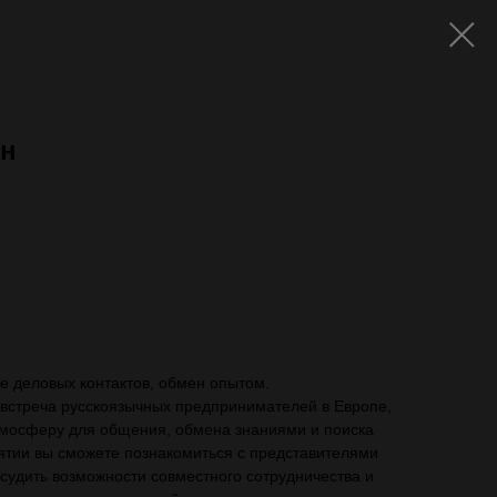
ин
ть с VAT)
ие деловых контактов, обмен опытом.
 встреча русскоязычных предпринимателей в Европе,
тмосферу для общения, обмена знаниями и поиска
ятии вы сможете познакомиться с представителями
бсудить возможности совместного сотрудничества и