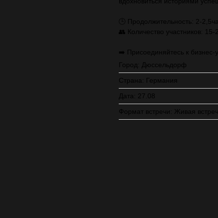
вдохновиться историями успе
🕒 Продолжительность: 2-2,5ч
👥 Количество участников: 15-
➡️ Присоединяйтесь к бизнес-
Город: Дюссельдорф
Страна: Германия
Дата: 27.08
Формат встречи: Живая встре