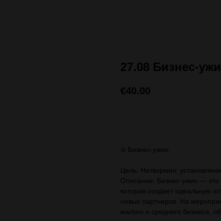
27.08 Бизнес-уж
€
40.00
ЗАПИСАТЬСЯ (стоимос
❇️ Бизнес-ужин
Цель: Нетворкинг, установлен
Описание: Бизнес-ужин — это
которая создает идеальную а
новых партнеров. На меропри
малого и среднего бизнеса, о