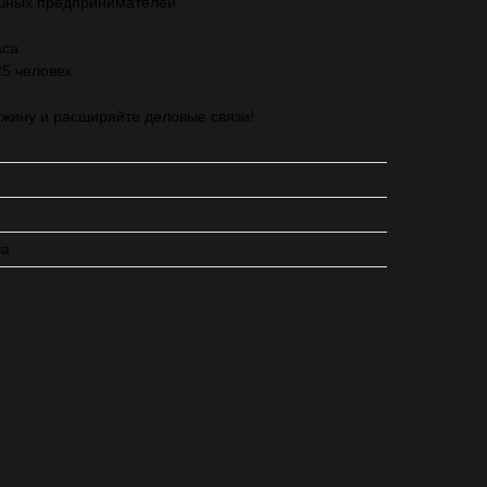
шных предпринимателей.
аса
25 человек
ужину и расширяйте деловые связи!
ча