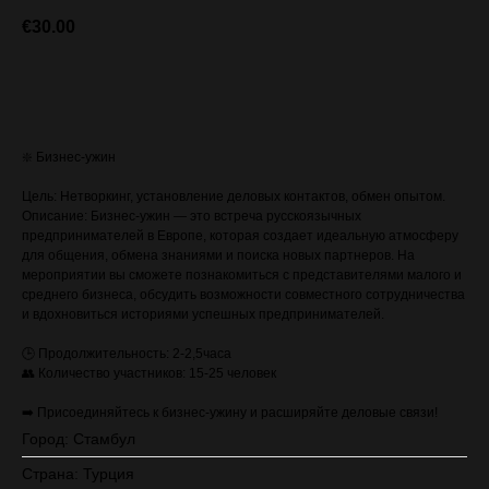
€
30.00
ЗАПИСАТЬСЯ (стоимость с VAT)
❇️ Бизнес-ужин
Цель: Нетворкинг, установление деловых контактов, обмен опытом.
Описание: Бизнес-ужин — это встреча русскоязычных
предпринимателей в Европе, которая создает идеальную атмосферу
для общения, обмена знаниями и поиска новых партнеров. На
мероприятии вы сможете познакомиться с представителями малого и
среднего бизнеса, обсудить возможности совместного сотрудничества
и вдохновиться историями успешных предпринимателей.
🕒 Продолжительность: 2-2,5часа
👥 Количество участников: 15-25 человек
➡️ Присоединяйтесь к бизнес-ужину и расширяйте деловые связи!
Город: Стамбул
Страна: Турция