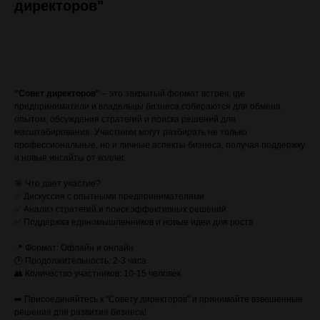
директоров"
ЗАПИСАТЬСЯ (стоимость с VAT)
"Совет директоров"
– это закрытый формат встреч, где
предприниматели и владельцы бизнеса собираются для обмена
опытом, обсуждения стратегий и поиска решений для
масштабирования. Участники могут разбирать не только
профессиональные, но и личные аспекты бизнеса, получая поддержку
и новые инсайты от коллег.
🎯 Что дает участие?
✅ Дискуссия с опытными предпринимателями
✅ Анализ стратегий и поиск эффективных решений
✅ Поддержка единомышленников и новые идеи для роста
📍 Формат: Офлайн и онлайн
🕒 Продолжительность: 2-3 часа
👥 Количество участников: 10-15 человек
➡️ Присоединяйтесь к "Совету директоров" и принимайте взвешенные
решения для развития бизнеса!