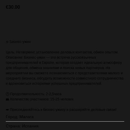
€
30.00
ЗАПИСАТЬСЯ (стоимость с VAT)
❇️ Бизнес-ужин
Цель: Нетворкинг, установление деловых контактов, обмен опытом.
Описание: Бизнес-ужин — это встреча русскоязычных
предпринимателей в Европе, которая создает идеальную атмосферу
для общения, обмена знаниями и поиска новых партнеров. На
мероприятии вы сможете познакомиться с представителями малого и
среднего бизнеса, обсудить возможности совместного сотрудничества
и вдохновиться историями успешных предпринимателей.
🕒 Продолжительность: 2-2,5часа
👥 Количество участников: 15-25 человек
➡️ Присоединяйтесь к бизнес-ужину и расширяйте деловые связи!
Город: Малага
Страна: Испания