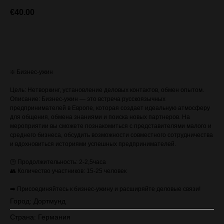
€
40.00
ЗАПИСАТЬСЯ (стоимость с VAT)
❇️ Бизнес-ужин
Цель: Нетворкинг, установление деловых контактов, обмен опытом.
Описание: Бизнес-ужин — это встреча русскоязычных
предпринимателей в Европе, которая создает идеальную атмосферу
для общения, обмена знаниями и поиска новых партнеров. На
мероприятии вы сможете познакомиться с представителями малого и
среднего бизнеса, обсудить возможности совместного сотрудничества
и вдохновиться историями успешных предпринимателей.
🕒 Продолжительность: 2-2,5часа
👥 Количество участников: 15-25 человек
➡️ Присоединяйтесь к бизнес-ужину и расширяйте деловые связи!
Город: Дортмунд
Страна: Германия