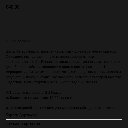
€
40.00
ЗАПИСАТЬСЯ (стоимость с VAT)
❇️ Бизнес-ужин
Цель: Нетворкинг, установление деловых контактов, обмен опытом.
Описание: Бизнес-ужин — это встреча русскоязычных
предпринимателей в Европе, которая создает идеальную атмосферу
для общения, обмена знаниями и поиска новых партнеров. На
мероприятии вы сможете познакомиться с представителями малого и
среднего бизнеса, обсудить возможности совместного сотрудничества
и вдохновиться историями успешных предпринимателей.
🕒 Продолжительность: 2-2,5часа
👥 Количество участников: 15-25 человек
➡️ Присоединяйтесь к бизнес-ужину и расширяйте деловые связи!
Город: Дортмунд
Страна: Германия