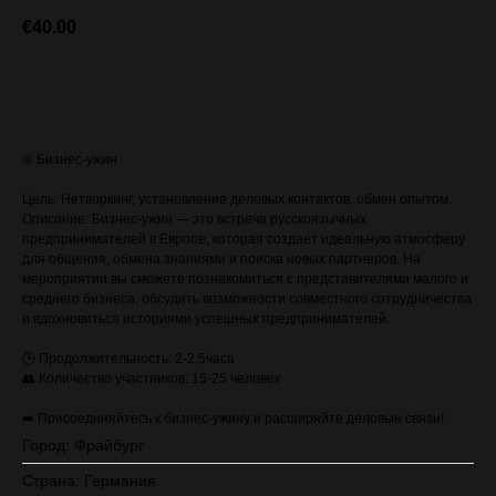
€
40.00
ЗАПИСАТЬСЯ (стоимость с VAT)
❇️ Бизнес-ужин
Цель: Нетворкинг, установление деловых контактов, обмен опытом.
Описание: Бизнес-ужин — это встреча русскоязычных
предпринимателей в Европе, которая создает идеальную атмосферу
для общения, обмена знаниями и поиска новых партнеров. На
мероприятии вы сможете познакомиться с представителями малого и
среднего бизнеса, обсудить возможности совместного сотрудничества
и вдохновиться историями успешных предпринимателей.
🕒 Продолжительность: 2-2,5часа
👥 Количество участников: 15-25 человек
➡️ Присоединяйтесь к бизнес-ужину и расширяйте деловые связи!
Город: Фрайбург
Страна: Германия