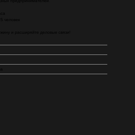
шных предпринимателей.
аса
25 человек
ужину и расширяйте деловые связи!
ча