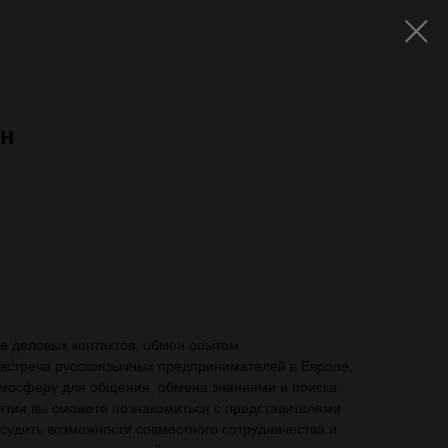
ин
ть с VAT)
ие деловых контактов, обмен опытом.
 встреча русскоязычных предпринимателей в Европе,
тмосферу для общения, обмена знаниями и поиска
ятии вы сможете познакомиться с представителями
бсудить возможности совместного сотрудничества и