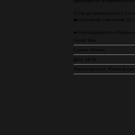
вдохновиться историями успе
🕒 Продолжительность: 2-2,5ч
👥 Количество участников: 15-
➡️ Присоединяйтесь к бизнес-
Город: Рим
Страна: Италия
Дата: 28.08
Формат встречи: Живая встре