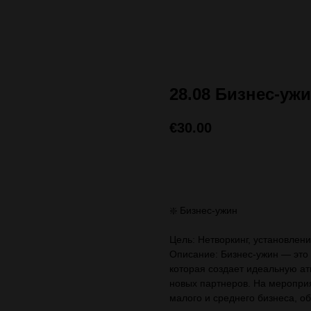
28.08 Бизнес-уж
€
30.00
ЗАПИСАТЬСЯ (стоимос
❇️ Бизнес-ужин
Цель: Нетворкинг, установлен
Описание: Бизнес-ужин — это
которая создает идеальную а
новых партнеров. На меропри
малого и среднего бизнеса, о