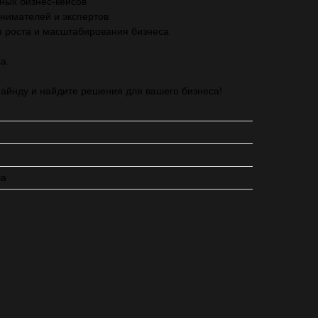
ных бизнес-кейсов
нимателей и экспертов
 роста и масштабирования бизнеса
а.
айнду и найдите решения для вашего бизнеса!
ча