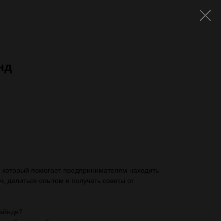
нд
ть с VAT)
 который помогает предпринимателям находить
, делиться опытом и получать советы от
майнде?