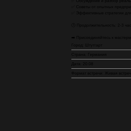
✅ Обсуждение и разбор реаль
✅ Советы от опытных предпри
✅ Эффективные стратегии для
🕒 Продолжительность: 2-3 час
➡️ Присоединяйтесь к мастерм
Город: Штутгарт
Страна: Германия
Дата: 20.08
Формат встречи: Живая встре