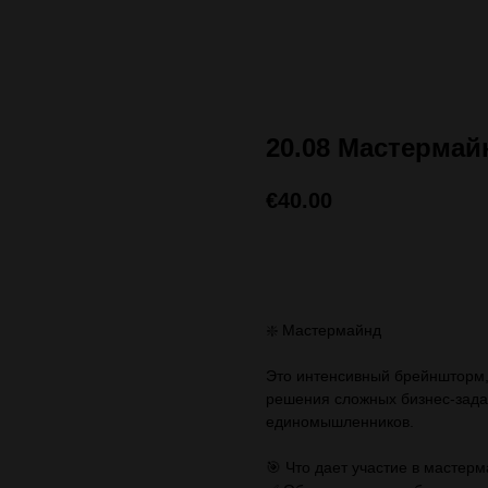
20.08 Мастермай
€
40.00
ЗАПИСАТЬСЯ (стоимос
❇️ Мастермайнд
Это интенсивный брейншторм,
решения сложных бизнес-задач
единомышленников.
🎯 Что дает участие в мастер