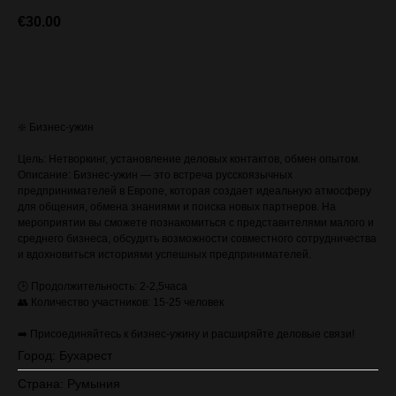
€
30.00
ЗАПИСАТЬСЯ (стоимость с VAT)
❇️ Бизнес-ужин
Цель: Нетворкинг, установление деловых контактов, обмен опытом.
Описание: Бизнес-ужин — это встреча русскоязычных
предпринимателей в Европе, которая создает идеальную атмосферу
для общения, обмена знаниями и поиска новых партнеров. На
мероприятии вы сможете познакомиться с представителями малого и
среднего бизнеса, обсудить возможности совместного сотрудничества
и вдохновиться историями успешных предпринимателей.
🕒 Продолжительность: 2-2,5часа
👥 Количество участников: 15-25 человек
➡️ Присоединяйтесь к бизнес-ужину и расширяйте деловые связи!
Город: Бухарест
Страна: Румыния