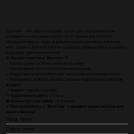
ЗАПИСАТЬСЯ (стоимость с VAT)
"Десятки" – это закрытый формат встреч, где предприниматели
собираются в небольших группах по 10 человек для глубокого
обсуждения бизнес-задач. В доверительной атмосфере участники
могут открыто делиться опытом, разбирать сложные кейсы и получать
поддержку единомышленников.
🎯
Что дает участие в "Десятках"?
✅ Разбор реальных бизнес-кейсов и вызовов
✅ Коллективный опыт и стратегические решения
✅ Поддержка предпринимателей, прошедших аналогичные этапы
✅ Возможность получить инсайты, которые недоступны в открытом
формате
📍
Формат:
Офлайн и онлайн
🕒
Продолжительность:
2-3 часа
👥
Количество участников:
10 человек
➡
Присоединяйтесь к "Десяткам" и находите новые решения для
вашего бизнеса!
Город: Прага
Страна: Чехия