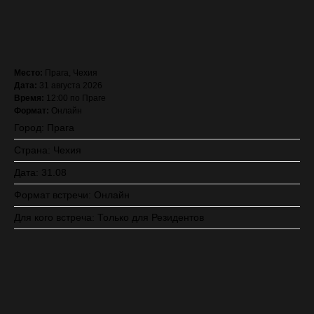
ЗАПИСАТЬСЯ (стоимость с VAT)
Место:
Прага, Чехия
Дата:
31 августа 2026
Время:
12:00 по Праге
Формат:
Онлайн
Город: Прага
Страна: Чехия
Дата: 31.08
Формат встречи: Онлайн
Для кого встреча: Только для Резидентов