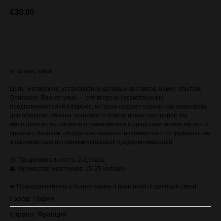
€
30.00
ЗАПИСАТЬСЯ (стоимость с VAT)
❇️ Бизнес-ужин
Цель: Нетворкинг, установление деловых контактов, обмен опытом.
Описание: Бизнес-ужин — это встреча русскоязычных
предпринимателей в Европе, которая создает идеальную атмосферу
для общения, обмена знаниями и поиска новых партнеров. На
мероприятии вы сможете познакомиться с представителями малого и
среднего бизнеса, обсудить возможности совместного сотрудничества
и вдохновиться историями успешных предпринимателей.
🕒 Продолжительность: 2-2,5часа
👥 Количество участников: 15-25 человек
➡️ Присоединяйтесь к бизнес-ужину и расширяйте деловые связи!
Город: Париж
Страна: Франция