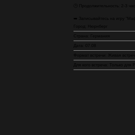
🕒 Продолжительность: 2-3 час
➡️ Записывайтесь на игру "Ма
Город: Нюрнберг
Страна: Германия
Дата: 07.08
Формат встречи: Живая встре
Для кого встреча: Только для 