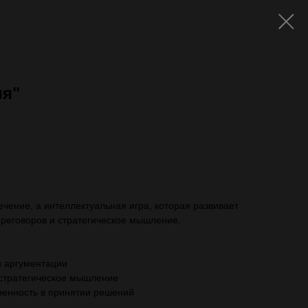
ия"
ть с VAT)
чение, а интеллектуальная игра, которая развивает
ереговоров и стратегическое мышление.
 аргументации
 стратегическое мышление
енность в принятии решений