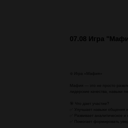
07.08 Игра "Маф
ЗАПИСАТЬСЯ (стоимос
❇️ Игра «Мафия»
Мафия — это не просто развле
лидерские качества, навыки п
🎯 Что дает участие?
✅ Улучшает навыки общения и
✅ Развивает аналитическое и
✅ Помогает формировать увер