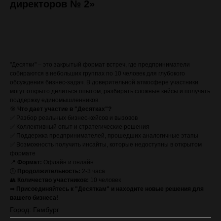
директоров № 2»
ЗАПИСАТЬСЯ (стоимость с VAT)
"Десятки" – это закрытый формат встреч, где предприниматели
собираются в небольших группах по 10 человек для глубокого
обсуждения бизнес-задач. В доверительной атмосфере участники
могут открыто делиться опытом, разбирать сложные кейсы и получать
поддержку единомышленников.
🎯
Что дает участие в "Десятках"?
✅ Разбор реальных бизнес-кейсов и вызовов
✅ Коллективный опыт и стратегические решения
✅ Поддержка предпринимателей, прошедших аналогичные этапы
✅ Возможность получить инсайты, которые недоступны в открытом
формате
📍
Формат:
Офлайн и онлайн
🕒
Продолжительность:
2-3 часа
👥
Количество участников:
10 человек
➡
Присоединяйтесь к "Десяткам" и находите новые решения для
вашего бизнеса!
Город: Гамбург