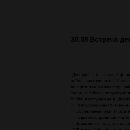
30.08 Встреча де
ЗАПИСАТЬСЯ (стоимос
"Десятки" – это закрытый фор
небольших группах по 10 чело
доверительной атмосфере учас
сложные кейсы и получать по
🎯
Что дает участие в "Деся
✅ Разбор реальных бизнес-кей
✅ Коллективный опыт и страт
✅ Поддержка предпринимател
✅ Возможность получить инса
📍
Формат:
Офлайн и онлайн