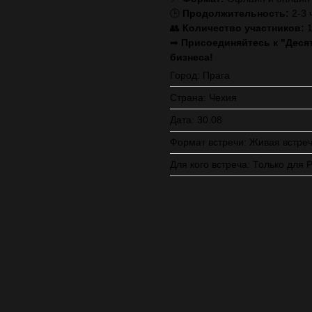
🕒
Продолжительность:
2-3 
👥
Количество участников:
1
➡
Присоединяйтесь к "Деся
бизнеса!
Город: Прага
Страна: Чехия
Дата: 30.08
Формат встречи: Живая встре
Для кого встреча: Только для 