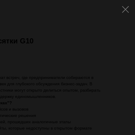
сятки G10
ть с VAT)
мат встреч, где предприниматели собираются в
век для глубокого обсуждения бизнес-задач. В
тники могут открыто делиться опытом, разбирать
ддержку единомышленников.
тках"?
сов и вызовов
егические решения
ей, прошедших аналогичные этапы
йты, которые недоступны в открытом формате