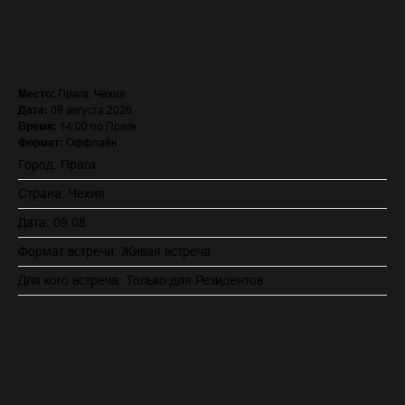
ЗАПИСАТЬСЯ (стоимость с VAT)
Место:
Прага, Чехия
Дата:
09 августа 2026
Время:
14:00 по Праге
Формат:
Оффлайн
Город: Прага
Страна: Чехия
Дата: 09.08
Формат встречи: Живая встреча
Для кого встреча: Только для Резидентов