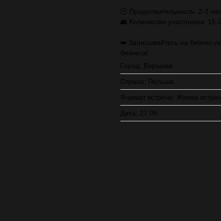
🕒 Продолжительность: 2-3 ча
👥 Количество участников: 15-
➡️ Записывайтесь на бизнес-л
бизнеса!
Город: Варшава
Страна: Польша
Формат встречи: Живая встре
Дата: 27.08