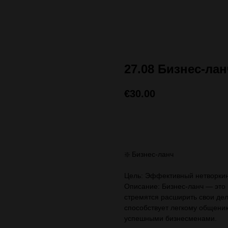
27.08 Бизнес-ла
€
30.00
ЗАПИСАТЬСЯ (стоимос
❇️ Бизнес-ланч
Цель: Эффективный нетворкинг
Описание: Бизнес-ланч — это
стремятся расширить свои де
способствует легкому общению
успешными бизнесменами.