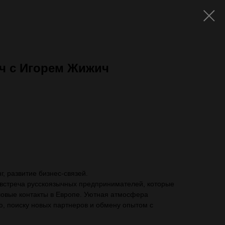
нч с Игорем Жижич
ть с VAT)
, развитие бизнес-связей.
 встреча русскоязычных предпринимателей, которые
ловые контакты в Европе. Уютная атмосфера
, поиску новых партнеров и обмену опытом с