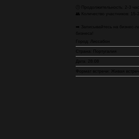
🕒 Продолжительность: 2-3 ча
👥 Количество участников: 15-
➡️ Записывайтесь на бизнес-л
бизнеса!
Город: Лиссабон
Страна: Португалия
Дата: 28.08
Формат встречи: Живая встре