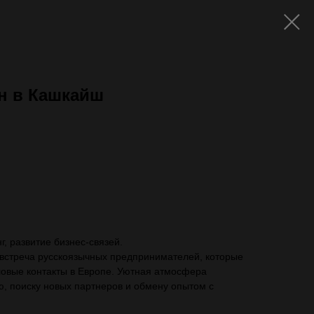
чн в Кашкайш
ть с VAT)
, развитие бизнес-связей.
 встреча русскоязычных предпринимателей, которые
ловые контакты в Европе. Уютная атмосфера
, поиску новых партнеров и обмену опытом с