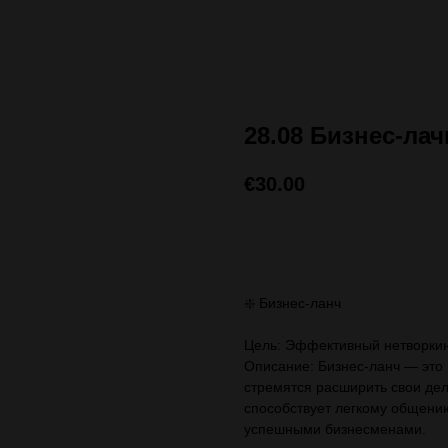
28.08 Бизнес-ла
€
30.00
ЗАПИСАТЬСЯ (стоимос
❇️ Бизнес-ланч
Цель: Эффективный нетворкинг
Описание: Бизнес-ланч — это
стремятся расширить свои де
способствует легкому общению
успешными бизнесменами.