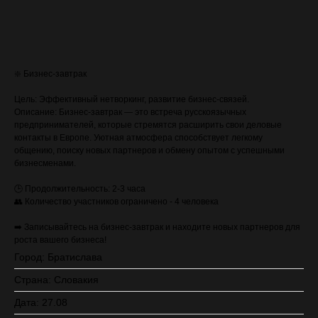
ЗАПИСАТЬСЯ (стоимость с VAT)
❇️ Бизнес-завтрак
Цель: Эффективный нетворкинг, развитие бизнес-связей.
Описание: Бизнес-завтрак — это встреча русскоязычных
предпринимателей, которые стремятся расширить свои деловые
контакты в Европе. Уютная атмосфера способствует легкому
общению, поиску новых партнеров и обмену опытом с успешными
бизнесменами.
🕒 Продолжительность: 2-3 часа
👥 Количество участников ограничено - 4 человека
➡️ Записывайтесь на бизнес-завтрак и находите новых партнеров для
роста вашего бизнеса!
Город: Братислава
Страна: Словакия
Дата: 27.08