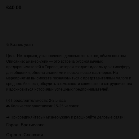
€
40.00
ЗАПИСАТЬСЯ (стоимость с VAT)
❇️ Бизнес-ужин
Цель: Нетворкинг, установление деловых контактов, обмен опытом.
Описание: Бизнес-ужин — это встреча русскоязычных
предпринимателей в Европе, которая создает идеальную атмосферу
для общения, обмена знаниями и поиска новых партнеров. На
мероприятии вы сможете познакомиться с представителями малого и
среднего бизнеса, обсудить возможности совместного сотрудничества
и вдохновиться историями успешных предпринимателей.
🕒 Продолжительность: 2-2,5часа
👥 Количество участников: 15-25 человек
➡️ Присоединяйтесь к бизнес-ужину и расширяйте деловые связи!
Город: Братислава
Страна: Словакия