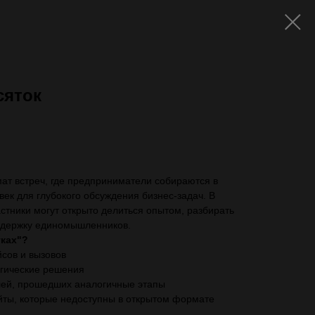
сяток
ть с VAT)
мат встреч, где предприниматели собираются в
век для глубокого обсуждения бизнес-задач. В
тники могут открыто делиться опытом, разбирать
ддержку единомышленников.
тках"?
сов и вызовов
егические решения
ей, прошедших аналогичные этапы
йты, которые недоступны в открытом формате