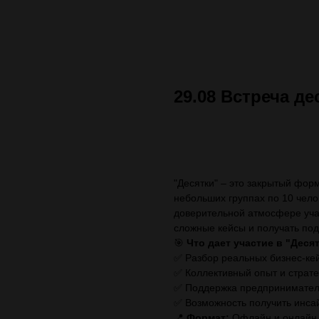
29.08 Встреча де
ЗАПИСАТЬСЯ (стоимос
"Десятки" – это закрытый фор
небольших группах по 10 чело
доверительной атмосфере учас
сложные кейсы и получать по
🎯
Что дает участие в "Деся
✅ Разбор реальных бизнес-кей
✅ Коллективный опыт и страт
✅ Поддержка предпринимател
✅ Возможность получить инса
📍
Формат:
Офлайн и онлайн