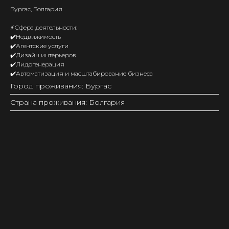
Бургас, Болгария
⚡️Сфера деятельности:
✔️Недвижимость
✔️Агентские услуги
✔️Дизайн интерьеров
✔️Лидогенерация
✔️Автоматизация и масштабирование бизнеса
Город проживания: Бургас
Страна проживания: Болгария