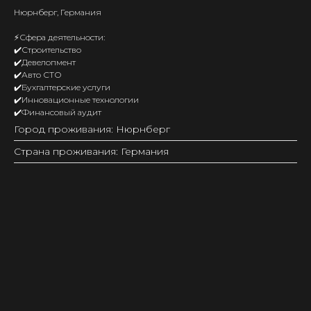
Нюрнберг, Германия
⚡️Сфера деятельности:
✔️Строительство
✔️Девелопмент
✔️Авто СТО
✔️Бухгалтерские услуги
✔️Инновационные технологии
✔️Финансовый аудит
Город проживания: Нюрнберг
Страна проживания: Германия