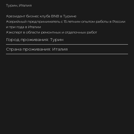
Турин, Италия
⚡️резидент бизнес клуба BNB в Турине
⚡️серийный предприниматель с 15 летним опытом работы в России
и три года в Италии
⚡️эксперт в области ремонтных и отделочных работ
Город проживания: Турин
Страна проживания: Италия