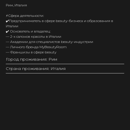
Рим, Италия
⚡️Сфера деятельности:
✔️Предприниматель в сфере beauty-бизнеса и образования в
Италии
✔️ Основатель и владелец:
— 2-х салонов красоты в Италии
— Академии для специалистов beauty-индустрии
— Личного бренда MyBeautyRoom
— Франшизы в сфере beauty
Город проживания: Рим
Страна проживания: Италия