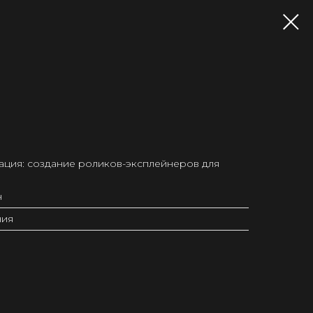
зация: создание роликов-эксплейнеров для
н
ния