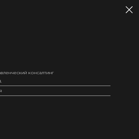
авленческий консалтинг
д
я