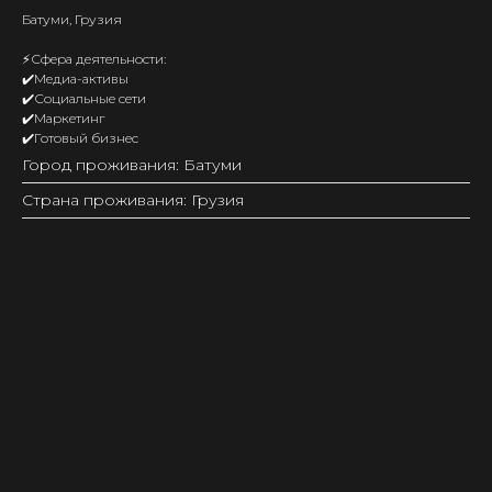
Батуми, Грузия
⚡️Сфера деятельности:
✔️Медиа-активы
✔️Социальные сети
✔️Маркетинг
✔️Готовый бизнес
Город проживания: Батуми
Страна проживания: Грузия