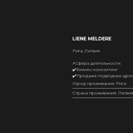
LIENE MELDERE
Рига, Латвия
⚡️Сфера деятельности:
✔️Бизнес-консалтинг
✔️Продажа подводных дро
Город проживания: Рига
Страна проживания: Латви