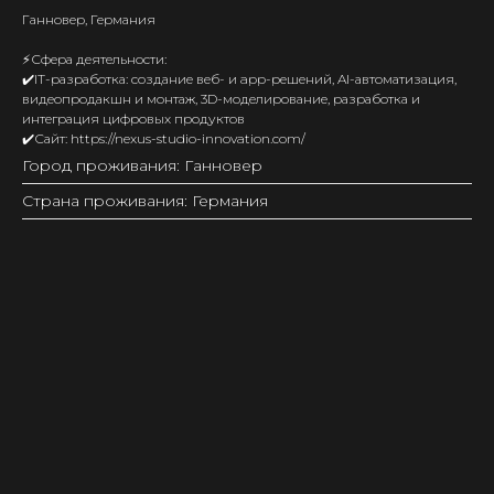
Ганновер, Германия
⚡️Сфера деятельности:
✔️IT-разработка: создание веб- и app-решений, AI-автоматизация,
видеопродакшн и монтаж, 3D-моделирование, разработка и
интеграция цифровых продуктов
✔️Сайт: https://nexus-studio-innovation.com/
Город проживания: Ганновер
Страна проживания: Германия