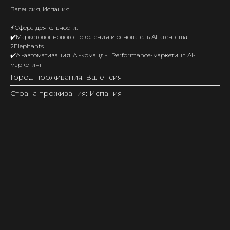
Валенсия, Испания
⚡️Сфера деятельности:
✔️Маркетолог нового поколения и основатель AI-агентства
2Elephants
✔️AI-автоматизация. AI-команды. Performance-маркетинг. AI-
маркетинг
Город проживания: Валенсия
Страна проживания: Испания