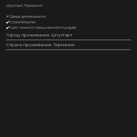
Штутгарт, Германия
⚡️Сфера деятельности:
✔️Строительство
✔️Сайт: www.tm-bauunternehmung.de
Город проживания: Штутгарт
Страна проживания: Германия