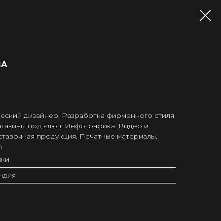
ВА
ческий дизайнер. Разработка фирменного стиля
магазины под ключ. Инфографика. Видео и
ставочная продукция. Печатные материалы.
m
нки
ндия