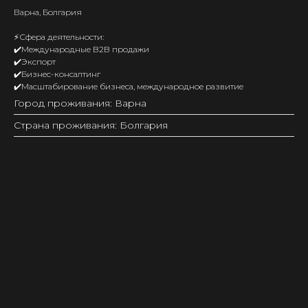
Варна, Болгария
⚡️Сфера деятельности:
✔️Международные B2B продажи
✔️Экспорт
✔️Бизнес-консалтинг
✔️Масштабирование бизнеса, международное развитие
Город проживания: Варна
Страна проживания: Болгария