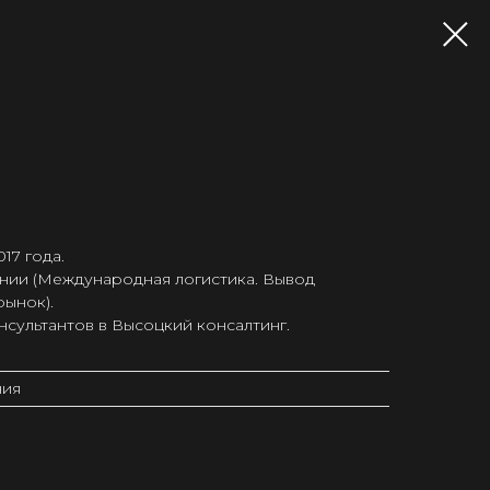
017 года.
ании (Международная логистика. Вывод
рынок).
нсультантов в Высоцкий консалтинг.
ния